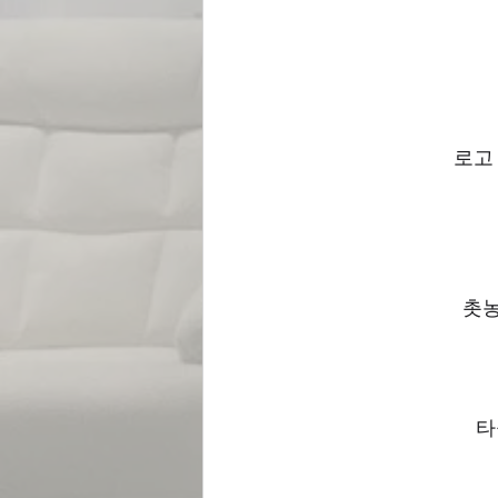
로고
촛농
타