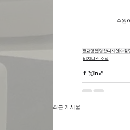
수원
광교명함
명함디자인
수원
비지니스 소식
최근 게시물