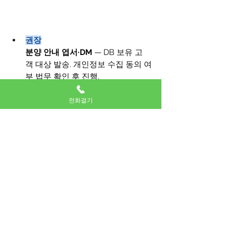
권장
분양 안내 엽서·DM
 — DB 보유 고
객 대상 발송. 개인정보 수집 동의 여
부 법무 확인 후 진행.
전화걸기
선택
옥외광고 (차량광고 및 모델하우스 
현수막)
 — 허가 필요 매체는 관할 구
청 사전 확인.