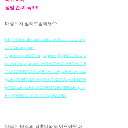
정말 존.이.득!!!!!
매장위치 알려드릴께요^^
http://localmap.co.kr/web/splus/km
ap/view.php?
sigun=6410000&gugun=3740000&key
no=110&keyname=%EC%B0%A8%EC%8
2%AC%EB%AA%A8%EC%83%81+%EC%9
9%84%EB%82%B4%EC%8A%A4+%EB%B
0%80%ED%81%AC%ED%8B%B0&keylin
k=3770000-101-2009-00088
다음은 매장의 컵홀더와 테이크아웃 패