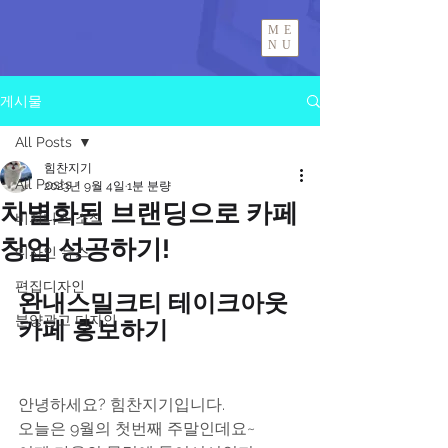
ME
NU
게시물
All Posts
힘찬지기
All Posts
2023년 9월 4일
1분 분량
차별화된 브랜딩으로 카페
비지니스 소식
창업 성공하기!
디자인 뉴스
편집디자인
완내스밀크티 테이크아웃 
분양광고 디자인
카페 홍보하기
안녕하세요? 힘찬지기입니다.
​오늘은 9월의 첫번째 주말인데요~