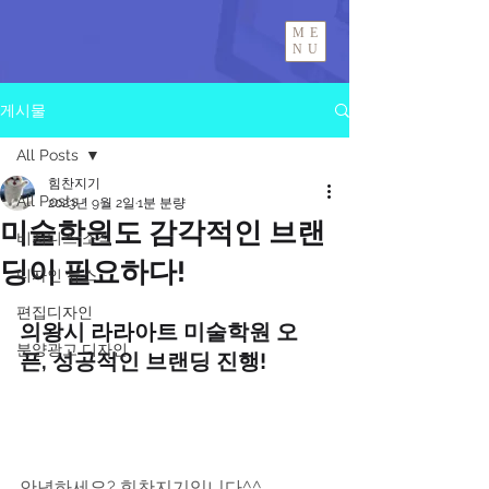
ME
NU
게시물
All Posts
힘찬지기
All Posts
2023년 9월 2일
1분 분량
미술학원도 감각적인 브랜
비지니스 소식
딩이 필요하다!
디자인 뉴스
편집디자인
의왕시 라라아트 미술학원 오
분양광고 디자인
픈, 성공적인 브랜딩 진행!
안녕하세요? 힘찬지기입니다^^