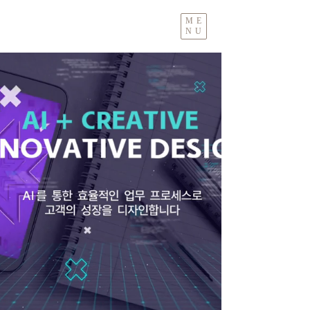
ME
NU