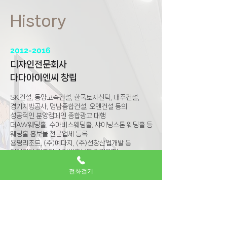
History
2012-2016
디자인전문회사
다다아이엔씨 창립
SK건설, 동양고속건설, 한국토지신탁, 대주건설,
경기지방공사, 명남종합건설, 오엔건설 등의
성공적인 분양캠페인 종합광고 대행
더AW웨딩홀, 수아비스웨딩홀, 샤이닝스톤 웨딩홀 등
웨딩홀 홍보물 전문업체 등록
용평리조트, (주)예다지, (주)선창산업개발 등
인테리어 제조업체 인쇄홍보물 연간대행
전화걸기
2016-2022
종합광고대행사
(주)다다아이엔씨 법인전환